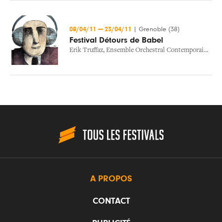
08/04/11
—
23/04/11
|
Grenoble (38)
Festival Détours de Babel
Erik Truffaz
,
Ensemble Orchestral Contemporain
,
Tri
A PROPOS
CONTACT