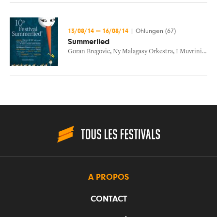
13/08/14
—
16/08/14
|
Ohlungen (67)
Summerlied
Goran Bregovic
,
Ny Malagasy Orkestra
,
I Muvrini
,
Tri 
A PROPOS
CONTACT