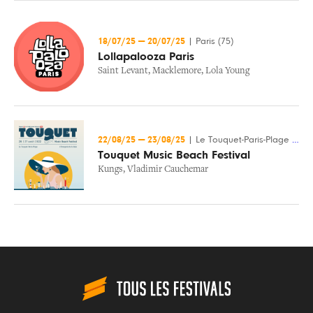
18/07/25
—
20/07/25
|
Paris (75)
Lollapalooza Paris
Saint Levant
,
Macklemore
,
Lola Young
22/08/25
—
23/08/25
|
Le Touquet-Paris-Plage (62)
Touquet Music Beach Festival
Kungs
,
Vladimir Cauchemar