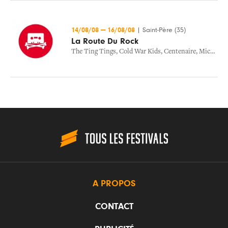
14/08/08
—
16/08/08
|
Saint-Père (35)
La Route Du Rock
The Ting Tings
,
Cold War Kids
,
Centenaire
,
Micah P. Hinson
A PROPOS
CONTACT