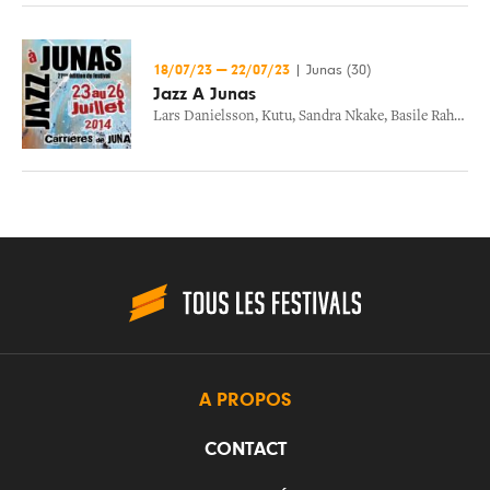
18/07/23
—
22/07/23
|
Junas (30)
Jazz A Junas
Lars Danielsson
,
Kutu
,
Sandra Nkake
,
Basile Rahola
,
V
A PROPOS
CONTACT