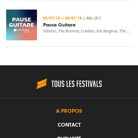
03/07/18
—
08/07/18
|
Albi (81)
Pause Guitare
Juliette
,
The Rooster
,
Lombre
,
Jim Bergson
,
The Red Browsers
A PROPOS
CONTACT