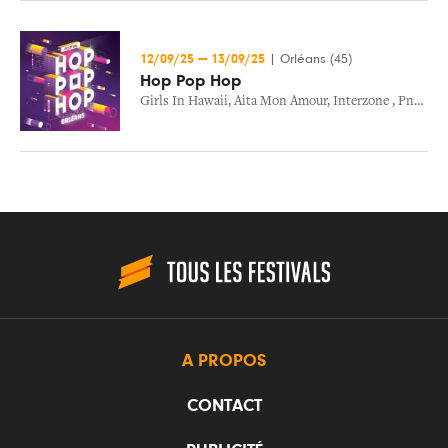
12/09/25
—
13/09/25
|
Orléans (45)
Hop Pop Hop
Girls In Hawaii
,
Aita Mon Amour
,
Interzone
,
Pneu
,
Tu
A PROPOS
CONTACT