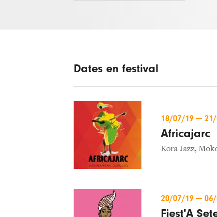
Dates en festival
18/07/19
—
21
Africajarc
Kora Jazz
,
Mok
20/07/19
—
06
Fiest'A Set