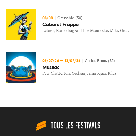
08/08
|
Grenoble (38)
Cabaret Frappé
Labess
,
Komodrag And The Mounodor
,
Miki
,
Orchestra Baobab
09/07/26
—
12/07/26
|
Aix-les-Bains (73)
Musilac
Feu! Chatterton
,
Orelsan
,
Jamiroquai
,
Riles