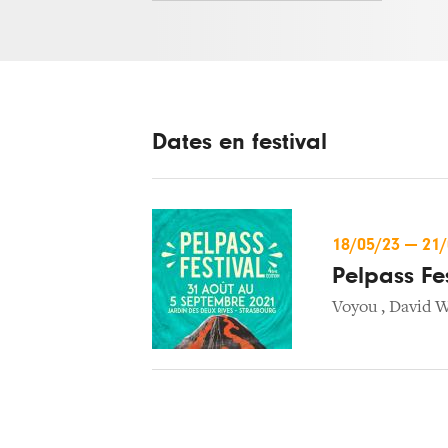
Dates en festival
18/05/23
—
21
Pelpass Fes
Voyou
,
David W