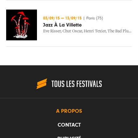
03/09/15
—
13/09/15
|
Paris (75)
Jazz À La Villette
Eve Risser
,
Chut Oscar
,
Henri Texier
,
The Bad Plus
,
Oli
A PROPOS
CONTACT