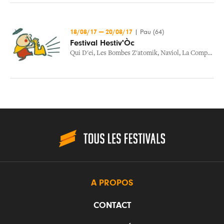
18/08/17
—
20/08/17
|
Pau (64)
Festival Hestiv'Òc
Qui D'ei
,
Les Bombes Z'atomik
,
Naviol
,
La Compagnie Du P'tit Velo
A PROPOS
CONTACT