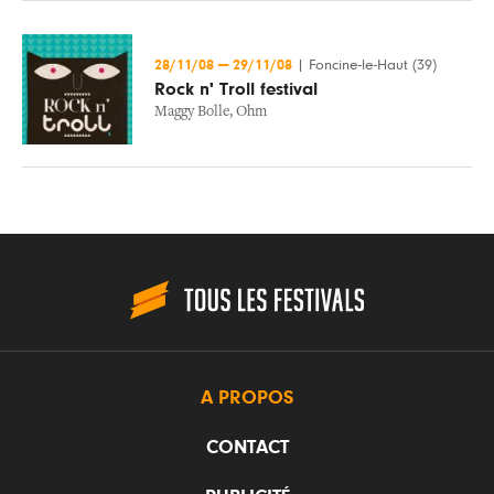
28/11/08
—
29/11/08
|
Foncine-le-Haut (39)
Rock n' Troll festival
Maggy Bolle
,
Ohm
A PROPOS
CONTACT