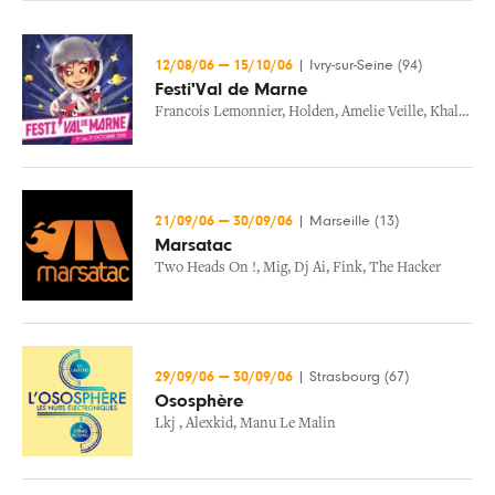
12/08/06
—
15/10/06
|
Ivry-sur-Seine (94)
Festi'Val de Marne
Francois Lemonnier
,
Holden
,
Amelie Veille
,
Khalid K
,
21/09/06
—
30/09/06
|
Marseille (13)
Marsatac
Two Heads On !
,
Mig
,
Dj Ai
,
Fink
,
The Hacker
29/09/06
—
30/09/06
|
Strasbourg (67)
Ososphère
Lkj
,
Alexkid
,
Manu Le Malin