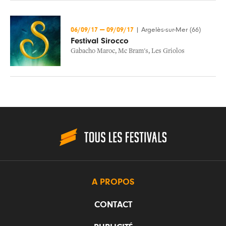
06/09/17
—
09/09/17
|
Argelès-sur-Mer (66)
Festival Sirocco
Gabacho Maroc
,
Mc Bram's
,
Les Griolos
A PROPOS
CONTACT