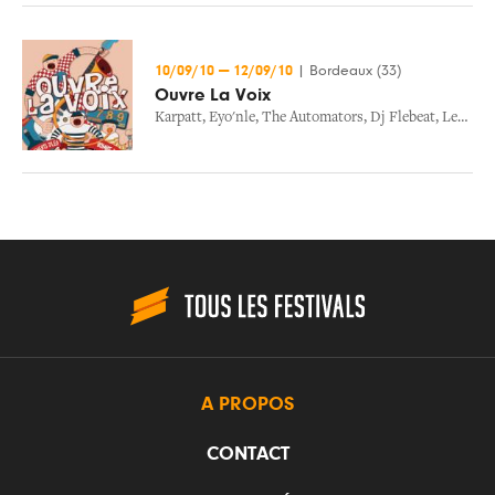
10/09/10
—
12/09/10
|
Bordeaux (33)
Ouvre La Voix
Karpatt
,
Eyo'nle
,
The Automators
,
Dj Flebeat
,
Les Freres Brothers
A PROPOS
CONTACT