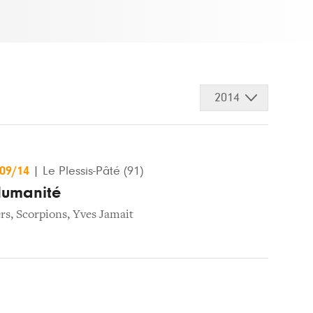
2014
/09/14
|
Le Plessis-Pâté (91)
Humanité
ers
,
Scorpions
,
Yves Jamait