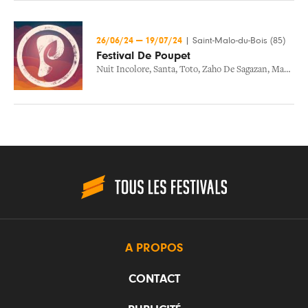
26/06/24
—
19/07/24
|
Saint-Malo-du-Bois (85)
Festival De Poupet
Nuit Incolore
,
Santa
,
Toto
,
Zaho De Sagazan
,
Massilia Sound System
A PROPOS
CONTACT