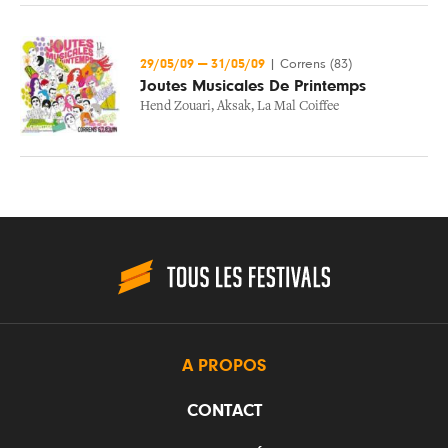
29/05/09
—
31/05/09
|
Correns (83)
Joutes Musicales De Printemps
Hend Zouari
,
Aksak
,
La Mal Coiffee
A PROPOS
CONTACT