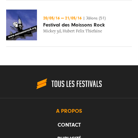
20/05/16
—
21/05/16
|
Jâlons (51)
Festival des Moissons Rock
Mickey 3d
,
Hubert Felix Thiefaine
A PROPOS
CONTACT