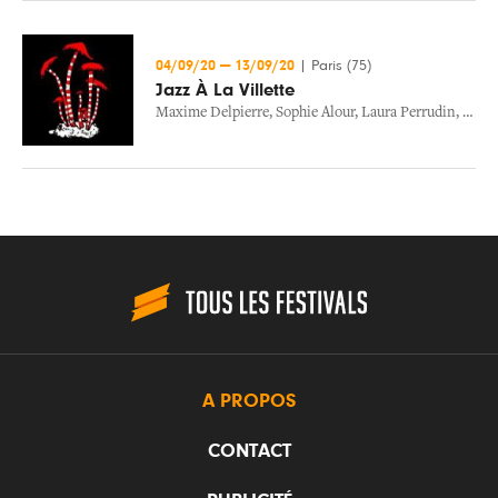
04/09/20
—
13/09/20
|
Paris (75)
Jazz À La Villette
Maxime Delpierre
,
Sophie Alour
,
Laura Perrudin
,
Fato
A PROPOS
CONTACT