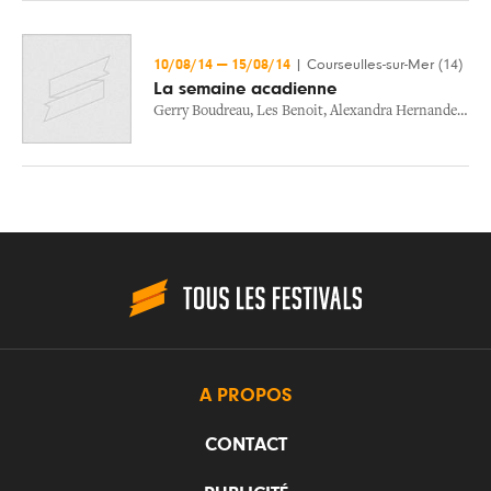
10/08/14
—
15/08/14
|
Courseulles-sur-Mer (14)
La semaine acadienne
Gerry Boudreau
,
Les Benoit
,
Alexandra Hernandez
,
Joc
A PROPOS
CONTACT