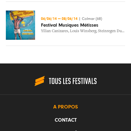
06/06/14
—
08/06/14
|
Colmar (68)
Festival Musiques Métisses
Yilian Canizares
,
Louis Winsberg
,
Steinregen Dubsystem
A PROPOS
CONTACT