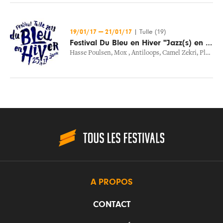
19/01/17
—
21/01/17
|
Tulle (19)
Festival Du Bleu en Hiver "Jazz(s) en Tête"
Hasse Poulsen
,
Mox
,
Antiloops
,
Camel Zekri
,
Plaistow
A PROPOS
CONTACT