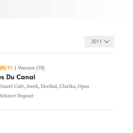
2011
/08/11
|
Vierzon (18)
les Du Canal
Emzel Cafe
,
Awek
,
Decibal
,
Clarika
,
Opus
 Mehmet Dupont