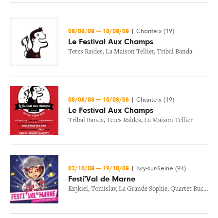
08/08/08
—
10/08/08
|
Chanteix (19)
Le Festival Aux Champs
Tetes Raides
,
La Maison Tellier
,
Tribal Banda
08/08/08
—
10/08/08
|
Chanteix (19)
Le Festival Aux Champs
Tribal Banda
,
Tetes Raides
,
La Maison Tellier
02/10/08
—
19/10/08
|
Ivry-sur-Seine (94)
Festi'Val de Marne
Ez3kiel
,
Tomislav
,
La Grande Sophie
,
Quartet Buccal
,
E