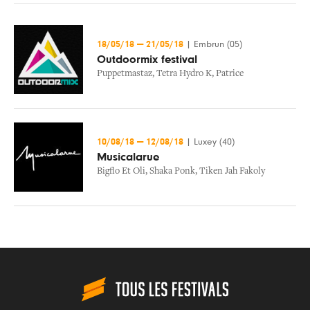
18/05/18
—
21/05/18
|
Embrun (05)
Outdoormix festival
Puppetmastaz
,
Tetra Hydro K
,
Patrice
10/08/18
—
12/08/18
|
Luxey (40)
Musicalarue
Bigflo Et Oli
,
Shaka Ponk
,
Tiken Jah Fakoly