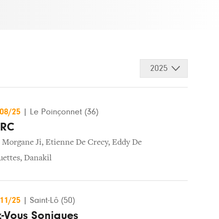
2025
/08/25
|
Le Poinçonnet (36)
ARC
,
Morgane Ji
,
Etienne De Crecy
,
Eddy De
uettes
,
Danakil
/11/25
|
Saint-Lô (50)
-Vous Soniques