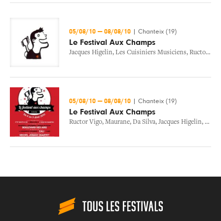
05/08/10
—
08/08/10
|
Chanteix (19)
Le Festival Aux Champs
Jacques Higelin
,
Les Cuisiniers Musiciens
,
Ructor Vigo
05/08/10
—
08/08/10
|
Chanteix (19)
Le Festival Aux Champs
Ructor Vigo
,
Maurane
,
Da Silva
,
Jacques Higelin
,
Les C