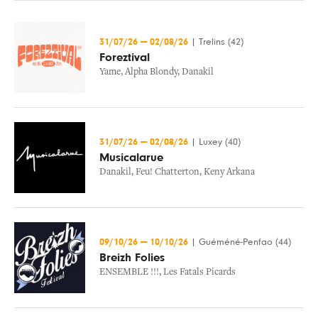
31/07/26
—
02/08/26
|
Trelins (42)
Foreztival
Yame
,
Alpha Blondy
,
Danakil
31/07/26
—
02/08/26
|
Luxey (40)
Musicalarue
Danakil
,
Feu! Chatterton
,
Keny Arkana
09/10/26
—
10/10/26
|
Guéméné-Penfao (44)
Breizh Folies
ENSEMBLE !!!
,
Les Fatals Picards