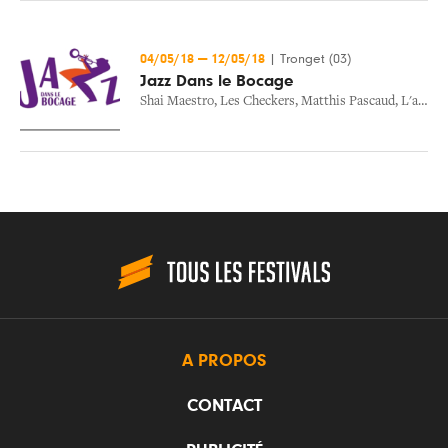
04/05/18
—
12/05/18
|
Tronget (03)
Jazz Dans le Bocage
Shai Maestro
,
Les Checkers
,
Matthis Pascaud
,
L'appel Du 5
A PROPOS
CONTACT