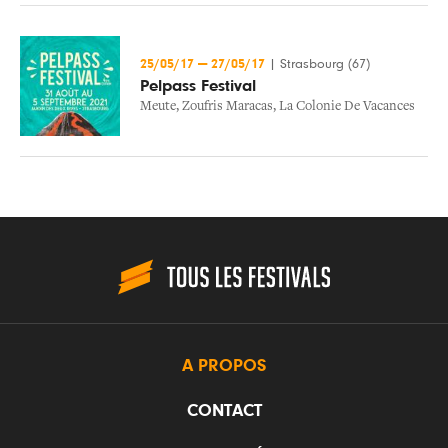
25/05/17
—
27/05/17
|
Strasbourg (67)
Pelpass Festival
Meute
,
Zoufris Maracas
,
La Colonie De Vacances
A PROPOS
CONTACT