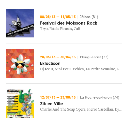
08/05/13
—
11/05/13
|
Jâlons (51)
Festival des Moissons Rock
Tryo
,
Fatals Picards
,
Cali
28/06/13
—
30/06/13
|
Plouguenast (22)
Eklectison
Dj Ice B
,
Nini Peau D'chien
,
La Petite Semaine
,
La Belle Bleue
12/07/13
—
23/08/13
|
La Roche-sur-Foron (74)
Zik en Ville
Charlie And The Soap Opera
,
Pierre Castellan
,
Djeli Moussa Conde