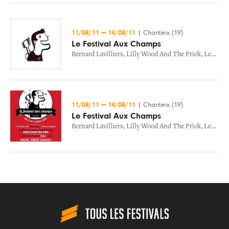
11/08/11
—
14/08/11
|
Chanteix (19)
Le Festival Aux Champs
Bernard Lavilliers
,
Lilly Wood And The Prick
,
Les Ogres De Barback
11/08/11
—
14/08/11
|
Chanteix (19)
Le Festival Aux Champs
Bernard Lavilliers
,
Lilly Wood And The Prick
,
Les Ogres De Barback