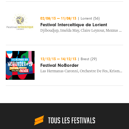
02/08/13
—
11/08/13
|
Lorient (56)
Festival Interceltique de Lorient
Djiboudjep
,
Imelda May
,
Claire Leyzour
,
Mezzus Connection
12/12/13
—
14/12/13
|
Brest (29)
Festival NoBorder
Las Hermanas Caronni
,
Orchestre De Fes
,
Krismenn & Alem