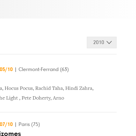
2010
/05/10
|
Clermont-Ferrand (63)
a
,
Hocus Pocus
,
Rachid Taha
,
Hindi Zahra
,
he Light
,
Pete Doherty
,
Arno
/07/10
|
Paris (75)
hizomes