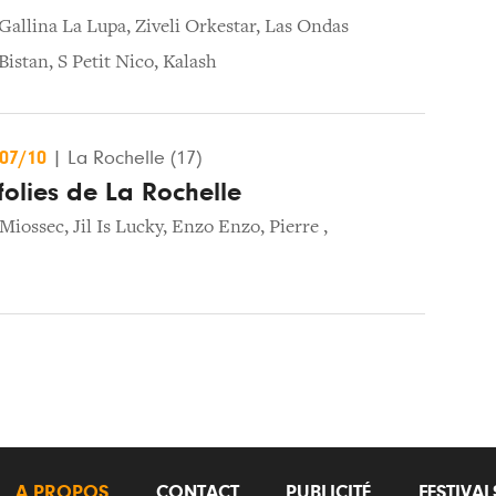
Gallina La Lupa
,
Ziveli Orkestar
,
Las Ondas
Bistan
,
S Petit Nico
,
Kalash
/07/10
|
La Rochelle (17)
folies de La Rochelle
Miossec
,
Jil Is Lucky
,
Enzo Enzo
,
Pierre
,
A PROPOS
CONTACT
PUBLICITÉ
FESTIVA