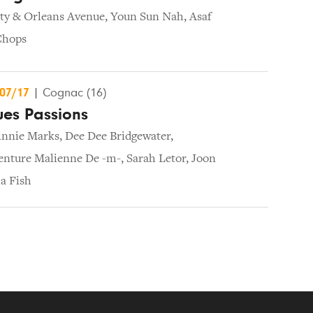
ty & Orleans Avenue
,
Youn Sun Nah
,
Asaf
Chops
/07/17
|
Cognac (16)
es Passions
nnie Marks
,
Dee Dee Bridgewater
,
enture Malienne De -m-
,
Sarah Letor
,
Joon
a Fish