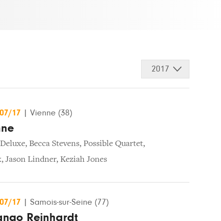
2017
/07/17
|
Vienne (38)
nne
Deluxe
,
Becca Stevens
,
Possible Quartet
,
k
,
Jason Lindner
,
Keziah Jones
/07/17
|
Samois-sur-Seine (77)
jango Reinhardt