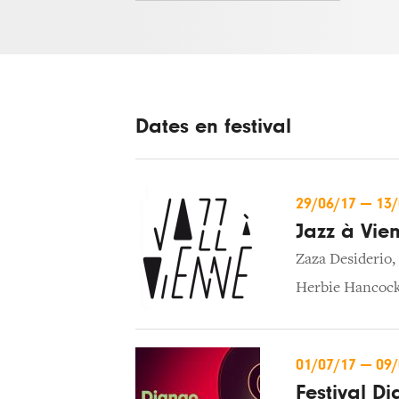
Dates en festival
29/06/17
—
13
Jazz à Vie
Zaza Desiderio
,
Herbie Hancoc
01/07/17
—
09
Festival D