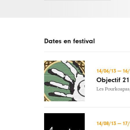
Dates en festival
14/06/13
—
16
Objectif 21
Les Pourkoapas
14/08/13
—
17