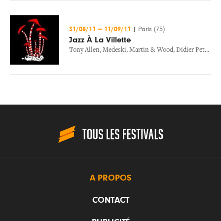
31/08/11
—
11/09/11
|
Paris (75)
Jazz À La Villette
Tony Allen
,
Medeski, Martin & Wood
,
Didier Petit
,
St
A PROPOS
CONTACT