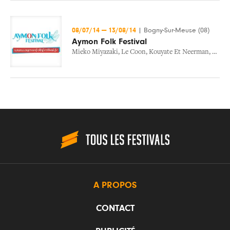
08/07/14
—
13/08/14
|
Bogny-Sur-Meuse (08)
Aymon Folk Festival
Mieko Miyazaki
,
Le Coon
,
Kouyate Et Neerman
,
Mota
A PROPOS
CONTACT