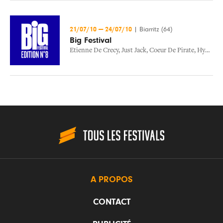
21/07/10
—
24/07/10
|
Biarritz (64)
Big Festival
Etienne De Crecy
,
Just Jack
,
Coeur De Pirate
,
Hypnotic Brass Ensemble
A PROPOS
CONTACT