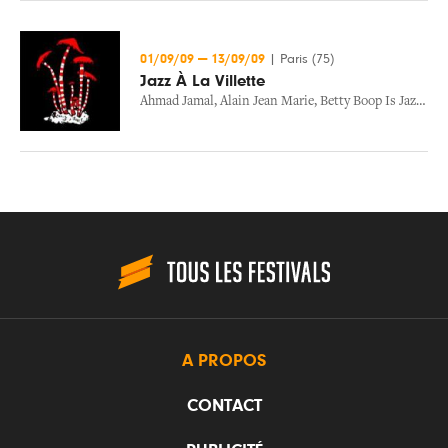
01/09/09
—
13/09/09
|
Paris (75)
Jazz À La Villette
Ahmad Jamal
,
Alain Jean Marie
,
Betty Boop Is Jazz
,
Son
A PROPOS
CONTACT