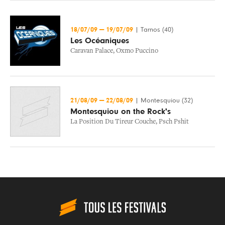
18/07/09
—
19/07/09
|
Tarnos (40)
Les Océaniques
Caravan Palace
,
Oxmo Puccino
21/08/09
—
22/08/09
|
Montesquiou (32)
Montesquiou on the Rock's
La Position Du Tireur Couche
,
Psch Pshit