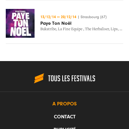
13/12/14
—
20/12/14
|
Strasbourg (67)
Paye Ton Noël
Bukatribe
,
La Fine Equipe
,
The Herbaliser
,
Lips
,
The M
A PROPOS
CONTACT