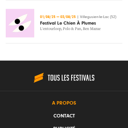
01/08/25
—
03/08/25
|
Villegusien-le-Lac (52)
Festival Le Chien À Plumes
L'entourloop
,
Polo & Pan
,
Ben Mazue
A PROPOS
CONTACT