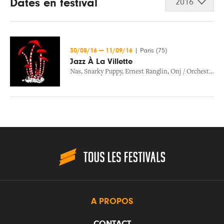
Dates en festival
2016
30/08/16
—
11/09/16
|
Paris (75)
Jazz À La Villette
Nas
,
Snarky Puppy
,
Ernest Ranglin
,
Onj / Orchestre National De Jazz
A PROPOS