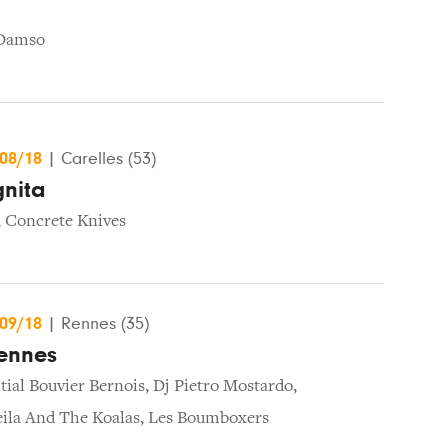
Damso
/08/18
|
Carelles (53)
gnita
,
Concrete Knives
/09/18
|
Rennes (35)
ennes
itial Bouvier Bernois
,
Dj Pietro Mostardo
,
eila And The Koalas
,
Les Boumboxers