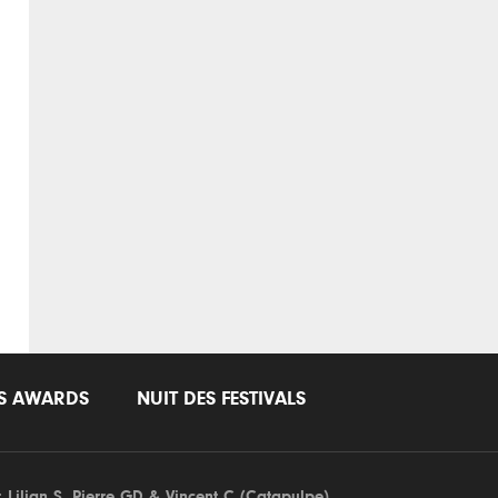
LS AWARDS
NUIT DES FESTIVALS
: Lilian S,
Pierre GD
& Vincent C (
Catapulpe
)