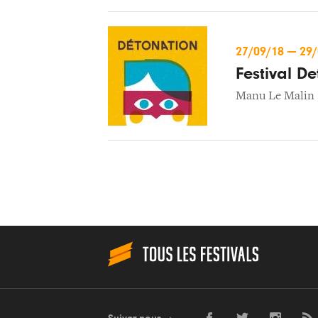
27/09/18
—
29
Festival D
Manu Le Malin