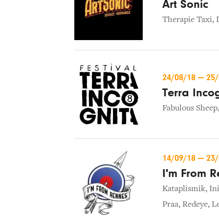
Art Sonic
Therapie Taxi
,
24/08/18
—
25
Terra Inco
Fabulous Sheep
14/09/18
—
23
I'm From R
Kataplismik
,
In
Praa
,
Redeye
,
L