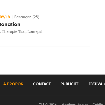
/09/18
|
Besançon (25)
etonation
,
Therapie Taxi
,
Lomepal
A PROPOS
CONTACT
PUBLICITÉ
FESTIVA
TLF © 2026
Mentions légales
Crédits 