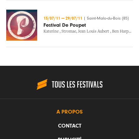
13/07/11
—
29/07/11
|
Saint-Malo-du-Bois (85)
Festival De Poupet
Katerine
,
Stromae
,
Jean Louis Aubert
,
Ben Harper & The Innocent Criminals
A PROPOS
CONTACT