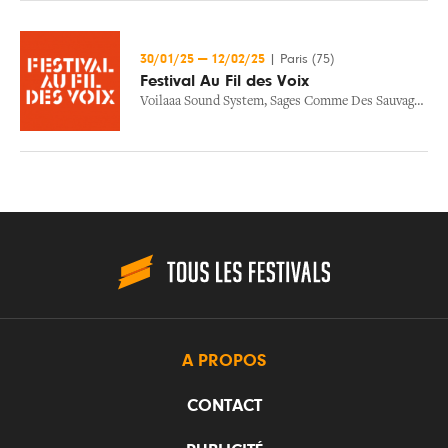
30/01/25
—
12/02/25
|
Paris (75)
Festival Au Fil des Voix
Voilaaa Sound System
,
Sages Comme Des Sauvages
,
Pa
A PROPOS
CONTACT