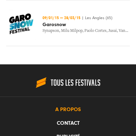
09/01/15
—
28/03/15
|
Les Angles (65)
Garosnow
Synapson
,
Milu Milpop
,
Paolo Cortes
,
Jusai
,
Vandal
,
T
A PROPOS
CONTACT